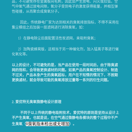
品，不可避免存在金属板间毛刺，因此会产生放电、闪火或拉弧，空
气中氧气通过放电间隙，氧分子受到电子的激发获得能量，并相互弹
性碰撞，从而聚合成臭氧分子。
因此，传统静电厂家为达到相关的臭氧排放指标，不得不采用在
集尘模组之后加装一层滤网进行消除臭氧，如：
1）在静电除尘后面配置活性炭滤网，来吸附臭氧；
2）加陶瓷蜂窝版，这相当于另一种催化剂，加入锰离子等进行催
化氧化等。
以上的设计，不可避免的是，当产品在使用一段时间后，由于除臭滤
网的饱和，会导致更换滤材的问题。如果产品的臭氧控制设计、制造
不过关，产品本身产生的臭氧超标，用户在不知情的情况下，不按期
更换滤材，就会导致可能的臭氧排放过量等一系列的衍生问题。
2.
爱优特无臭氧微静电设计原理
不同于以上传统的静电吸附技术，爱优特的原则是坚持从设计上
不产生臭氧，也就是说，在空气通过微静电各模块的整个过程中不产
0臭氧指未检出或无增加
生臭氧（
）。