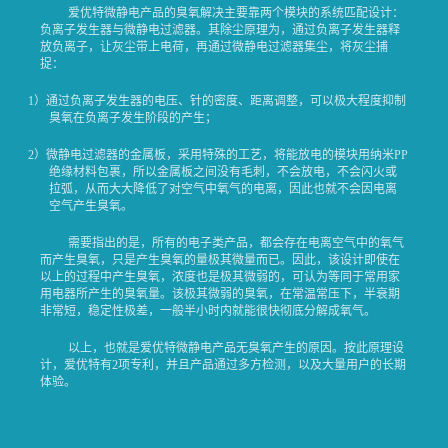
爱优特微静电产品的臭氧解决主要靠两个模块的系统匹配设计：
负离子发生器与微静电过滤器。其除尘原理为，通过负离子发生器释
放负离子，让灰尘带上电荷，再通过微静电过滤器集尘，将灰尘捕
捉：
1）通过负离子发生器的电压、针的密度、距离调整，可以极大程度抑制
臭氧在负离子发生阶段的产生；
2）微静电过滤器的金属板，采用特殊的工艺，将能放电的模块用纳米PP
绝缘材料包裹，所以金属板之间没有毛刺，不会放电，不会闪火或
拉弧，从而大大降低了对空气中氧气的电离，因此也就不会因电离
空气产生臭氧。
需要指出的是，所有的电子类产品，都会存在电离空气中的氧气
而产生臭氧，只是产生臭氧的量极其微量而已。因此，该设计即使在
以上的过程中产生臭氧，浓度也是极其微弱的，可认为等同于常用家
用电器所产生的臭氧量。该极其微弱的臭氧，在常温常压下，半衰期
非常短，稳定性极差，一般半小时内就能很快彻底分解成氧气。
以上，也就是爱优特微静电产品无臭氧产生的原因。按此原理设
计，爱优特有2项专利，并且产品通过多方检测，以及大量用户的长期
体验。