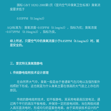
国标 GB/T 18202-2000第1页《室内空气中臭氧卫生标准》臭氧浓
度要求低于
0.05PPM（0.1mg/m3）
AQI标准为：臭氧浓度<0.05PPM（0.1mg/m3），指标为优；臭氧浓度
<0.075PPM （0.16mg/m3），指标为良。
综上所述，只要空气中的臭氧浓度小于
0.05PPM
（
0.1mg/m3
）时，就
是安全的。
三、爱优特无臭氧微静电
1.
传统静电吸附技术设计原理
在自然界大气中，臭氧一般是由于普通氧气在闪电以及强烈紫外
线照射下形成，这也就是为什么臭氧主要在很高的大气层之上存在的
原因。
传统的静电吸附技术，如平板静电，其采用电晕高压放电法，通
过两个平行的高压平板电极，并保持一定的放电间隙，当在两极间通
入高压直流电时，形成均匀的蓝紫色电晕。由于采用该技术设计的产