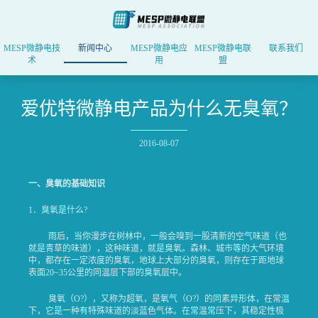
MESP微静电技
新闻中心
MESP微静电应
MESP微静电联
联系我们
术
用
盟
爱优特微静电产品为什么无臭氧？
2016-08-07
一、臭氧的基础知识
1．臭氧是什么?
雨后，当你漫步在树林中，一般会嗅到一股清新的空气味道（也
就是青草的味道），这种味道，就是臭氧。森林、城市等的大气环境
中，都存在一定浓度的臭氧，地球上大部分的臭氧，则存在于距地球
表面20~35公里的同温层下部的臭氧层中。
臭氧（O?），又称为超氧，是氧气（O?）的同素异形体，在常温
下，它是一种有特殊味道的淡蓝色气体。在常温常压下，其稳定性极